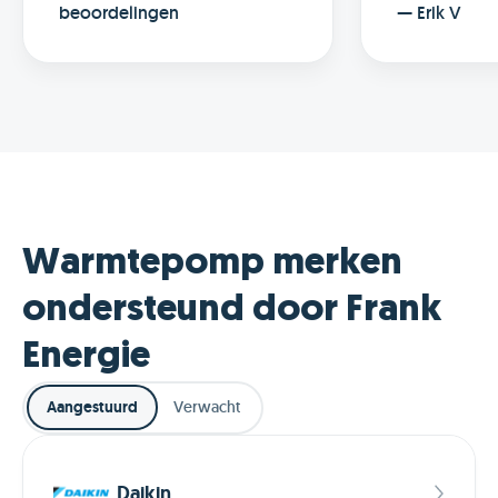
door de app i
beoordelingen
—
Erik V
even kort en
connecten v
app en Frank
automatisch 
Warmtepomp merken
ondersteund door Frank
Energie
Aangestuurd
Verwacht
Daikin