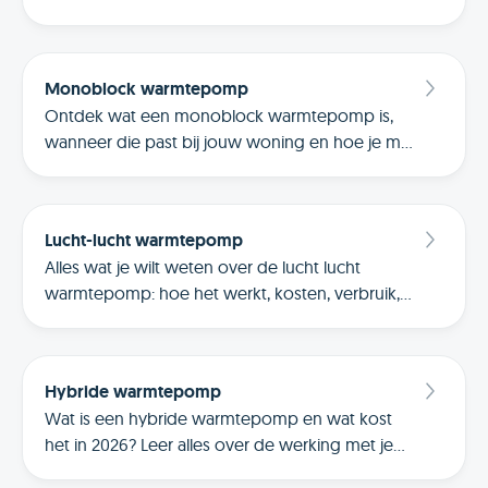
installatiekosten en de besparing op je
energierekening.
Monoblock warmtepomp
Ontdek wat een monoblock warmtepomp is,
wanneer die past bij jouw woning en hoe je met
Slim Verwarmen van Frank Energie extra
bespaart zonder comfortverlies.
Lucht-lucht warmtepomp
Alles wat je wilt weten over de lucht lucht
warmtepomp: hoe het werkt, kosten, verbruik,
voor- en nadelen en praktische tips. Ontdek of
verwarmen met airco bij jouw woning past.
Hybride warmtepomp
Wat is een hybride warmtepomp en wat kost
het in 2026? Leer alles over de werking met je
cv-ketel en gebruik de checklist om de juiste