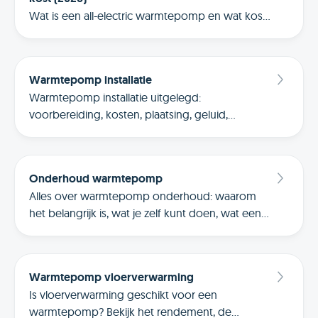
Wat is een all-electric warmtepomp en wat kost
het in 2026? Leer alles over de werking en
wanneer het voor jouw woning een slimme
keuze is.
Warmtepomp installatie
Warmtepomp installatie uitgelegd:
voorbereiding, kosten, plaatsing, geluid,
inregelen en tips voor een erkende installateur.
Inclusief subsidie en vergelijk.
Onderhoud warmtepomp
Alles over warmtepomp onderhoud: waarom
het belangrijk is, wat je zelf kunt doen, wat een
onderhoudsbeurt kost en wanneer je een
monteur inschakelt.
Warmtepomp vloerverwarming
Is vloerverwarming geschikt voor een
warmtepomp? Bekijk het rendement, de