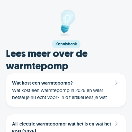
Kennisbank
Lees meer over de
warmtepomp
Wat kost een warmtepomp?
Wat kost een warmtepomp in 2026 en waar
betaal je nu echt voor? In dit artikel lees je wat
een warmtepomp gemiddeld kost, welke
factoren de prijs bepalen, welke subsidies er zijn
en wanneer een warmtepomp financieel logisch
All-electric warmtepomp: wat het is en wat het
is voor jouw woning.
kost (2026)