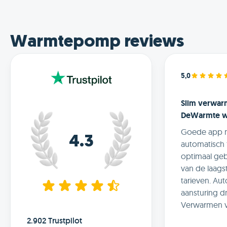
Warmtepomp reviews
5,0
Slim verwa
DeWarmte 
Goede app m
4.3
automatisch 
optimaal geb
van de laag
tarieven. Au
aansturing d
Verwarmen v
DeWarmte 
2.902 Trustpilot