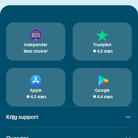
Independer
Trustpilot
'Best choice!'
4.3
stars
Apple
Google
4.3
stars
4.4
stars
Krijg support