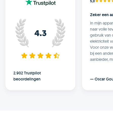
5,0
Zeker een a
In mijn appa
naar volle t
4.3
gebruik van
elektriciteit 
Voor onze w
bij een and
aanbieder, m
toch een aant
voordelen.
2.902 Trustpilot
Wat voor mij 
beoordelingen
—
Oscar Go
maakt bij Fra
slimme techn
slim laden v
auto, optima
met zonnepa