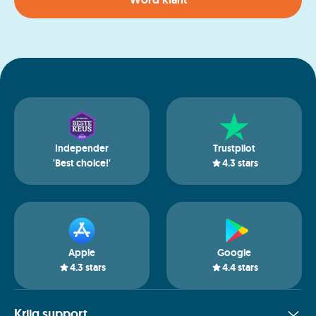
Independer
Trustpilot
'Best choice!'
4.3
stars
Apple
Google
4.3
stars
4.4
stars
Krijg support