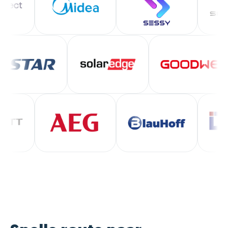
Energie voor
energielever
morgen.
Zeker een aa