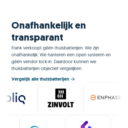
mogelijkheid
toekomst ke
rondom ver
eventueel ee
Onafhankelijk en
soort flexibili
belangrijk m
transparant
toekomst.
Frank verkoopt géén thuisbatterijen. We zijn
Daarnaast vin
onafhankelijk. We hanteren een open systeem en
dat je bij Fra
géén vendor lock-in. Daardoor kunnen we
binnen 60 da
thuisbatterijen objectief vergelijken.
betaalt voor 
daadwerkelijk
Vergelijk alle thuisbatterijen
Geen grote 
achteraf, maa
en inzicht.
Slim laden is
echt een uitv
hun innovati
focus op de 