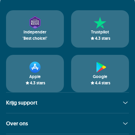
Independer
Trustpilot
'Best choice!'
4.3
stars
Apple
Google
4.3
stars
4.4
stars
Krijg support
Over ons