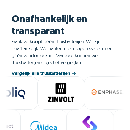
toekomst ke
rondom ver
eventueel ee
Onafhankelijk en
soort flexibili
belangrijk m
transparant
toekomst.
Frank verkoopt géén thuisbatterijen. We zijn
Daarnaast vin
onafhankelijk. We hanteren een open systeem en
dat je bij Fra
géén vendor lock-in. Daardoor kunnen we
binnen 60 da
thuisbatterijen objectief vergelijken.
betaalt voor 
daadwerkelijk
Vergelijk alle thuisbatterijen
Geen grote 
achteraf, maa
en inzicht.
Slim laden is
echt een uitv
hun innovati
focus op de 
Energie voor