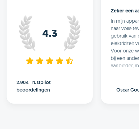
Zeker een a
In mijn appa
naar volle t
4.3
gebruik van
elektriciteit 
Voor onze w
bij een and
aanbieder, m
toch een aant
voordelen.
2.904 Trustpilot
Wat voor mij 
beoordelingen
—
Oscar Go
maakt bij Fra
slimme techn
slim laden v
auto, optima
met zonnepa
mogelijkheid