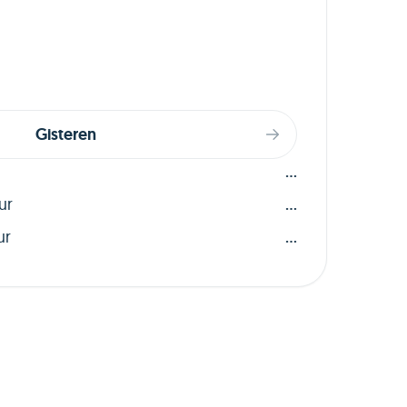
Gisteren
...
ur
...
ur
...