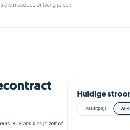
ij die meedoet, ontvang je een
econtract
Huidige stroo
Marktprijs
All-i
s. Bij Frank kies je zelf of