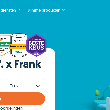
 diensten
Slimme producten
. x Frank
g
beoordelingen