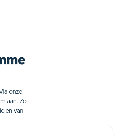
imme
 Via onze
im aan. Zo
delen van