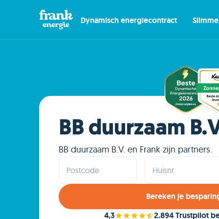
Dynamisch energiecontract
Slimme
BB duurzaam B.V
BB duurzaam B.V. en Frank zijn partners.
Postcode
Huisnr.
Bereken je besparin
4,3
2.894 Trustpilot 