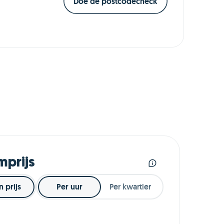
Doe de postcodecheck
mprijs
n prijs
Per uur
Per kwartier