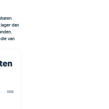
ltaten
 lager dan
anden.
 die van