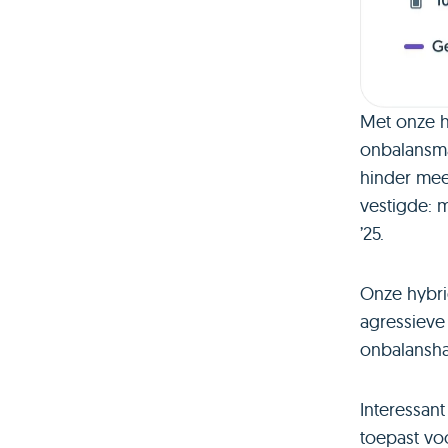
Met onze hy
onbalansma
hinder mee
vestigde: m
’25.
Onze hybri
agressieve 
onbalansha
Interessan
toepast voo