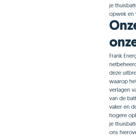
je thuisbat
opwek en v
Onze
onz
Frank Ener
netbeheerd
deze uitbr
waarop het 
verlagen v
van de batt
vaker en do
hogere opb
je thuisbat
ons hierov