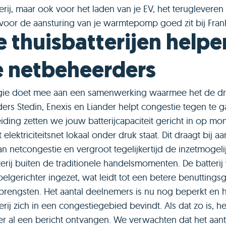
terij, maar ook voor het laden van je EV, het teruglevere
oor de aansturing van je warmtepomp goed zit bij Fran
 thuisbatterijen helpe
e netbeheerders
gie doet mee aan een samenwerking waarmee het de dr
ers Stedin, Enexis en Liander helpt congestie tegen te 
eiding zetten we jouw batterijcapaciteit gericht in op m
elektriciteitsnet lokaal onder druk staat. Dit draagt bij aa
an netcongestie en vergroot tegelijkertijd de inzetmogel
erij buiten de traditionele handelsmomenten. De batterij
elgerichter ingezet, wat leidt tot een betere benuttings
rengsten. Het aantal deelnemers is nu nog beperkt en h
terij zich in een congestiegebied bevindt. Als dat zo is, h
er al een bericht ontvangen. We verwachten dat het aant