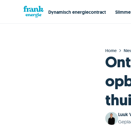
Dynamisch energiecontract
Slimme
Home
Nie
Ont
opb
thu
Luuk 
Gepla