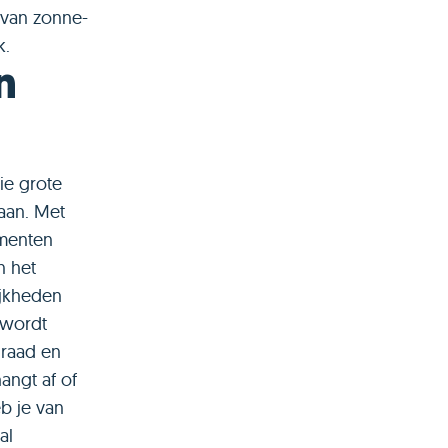
n van zonne-
k.
n
ie grote
gaan. Met
omenten
n het
ijkheden
 wordt
graad en
angt af of
eb je van
al