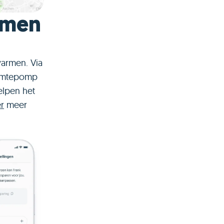
rmen
warmen. Via
armtepomp
elpen het
er
meer