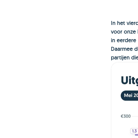
In het vie
voor onze 
in eerder
Daarmee de
partijen di