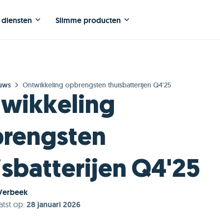
 diensten
Slimme producten
uws
Ontwikkeling opbrengsten thuisbatterijen Q4'25
wikkeling
rengsten
isbatterijen Q4'25
Verbeek
atst op
:
28 januari 2026