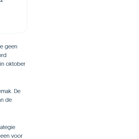
we geen
ord
 in oktober
emak. De
an de
rategie
lleen voor