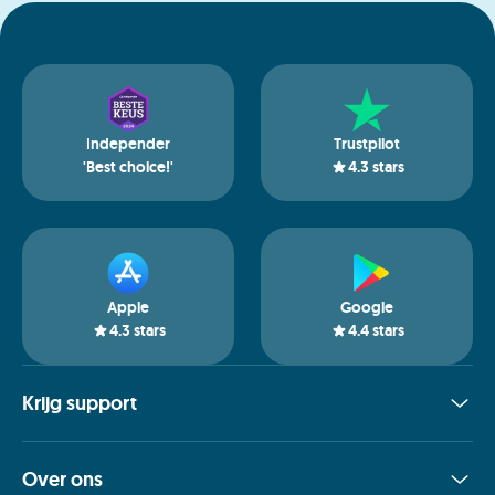
Independer
Trustpilot
'Best choice!'
4.3
stars
Apple
Google
4.3
stars
4.4
stars
Krijg support
Over ons