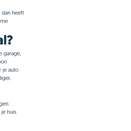
 dan heeft
erne
al?
e garage,
oon
 je auto
iger,
ogen.
je huis.