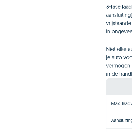
3-fase laad
aansluiting
vrijstaand
in ongeveer
Niet elke a
je auto voo
vermogen da
in de handl
Max. laa
Aansluiti