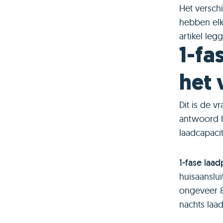
Het versch
hebben elk
artikel leg
1-fa
het 
Dit is de 
antwoord h
laadcapacit
1-fase laad
huisaanslui
ongeveer 8
nachts laad