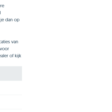
ere
l
 je dan op
caties van
 voor
aler of kijk