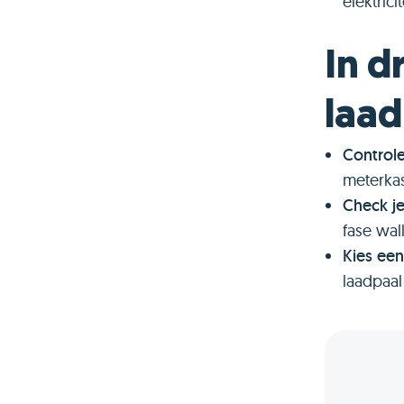
elektrici
In d
laad
Controle
meterkas
Check je
fase wal
Kies een
laadpaal 