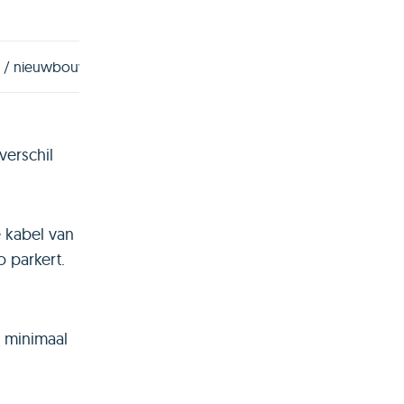
g / nieuwbouw
verschil
 kabel van
o parkert.
 minimaal