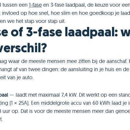
il tussen een
1-fase
en 3-fase laadpaal, de keuze voor ee
 invloed op hoe snel, hoe slim en hoe goedkoop je laadt.
gen we het stap voor stap uit.
se of 3-fase laadpaal: w
verschil?
vraag waar de meeste mensen mee zitten bij de aanschaf. 
angt af van twee dingen: de aansluiting in je huis en de
eit van je auto.
paal
— laadt met maximaal 7,4 kW. Dit werkt op een stan
ting (1 × 25A). Een middelgrote accu van 60 kWh laad je 
 uur op. Dat is voor de meeste mensen meer dan genoeg 
t.