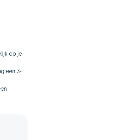
Kijk op je
eg een 3-
een