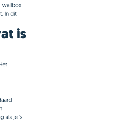
n wallbox
 In dit
at is
Het
daard
in
als je 's