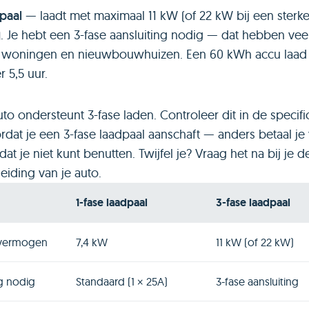
paal
— laadt met maximaal 11 kW (of 22 kW bij een sterk
). Je hebt een 3-fase aansluiting nodig — dat hebben vee
e woningen en nieuwbouwhuizen. Een 60 kWh accu laad
 5,5 uur.
uto ondersteunt 3-fase laden. Controleer dit in de specifi
rdat je een 3-fase laadpaal aanschaft — anders betaal je
t je niet kunt benutten. Twijfel je? Vraag het na bij je de
eiding van je auto.
1-fase laadpaal
3-fase laadpaal
dvermogen
7,4 kW
11 kW (of 22 kW)
ng nodig
Standaard (1 × 25A)
3-fase aansluiting