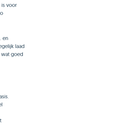
 is voor
zo
. en
egelijk laad
, wat goed
sis.
el
t