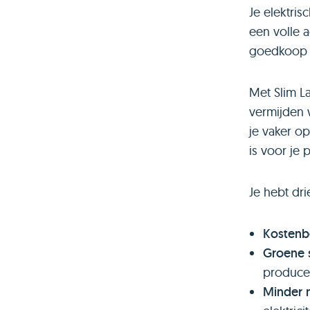
Je elektris
een volle a
goedkoop 
Met Slim L
vermijden w
je vaker o
is voor je 
Je hebt dri
Kostenb
Groene 
produce
Minder n