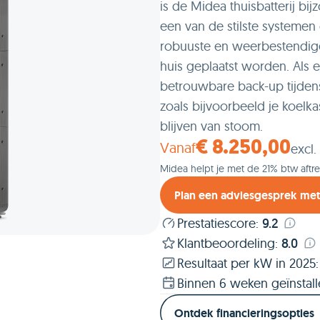
is de Midea thuisbatterij bij
een van de stilste systemen
robuuste en weerbestendige
huis geplaatst worden. Als e
betrouwbare back-up tijdens
zoals bijvoorbeeld je koelkas
blijven van stoom.
Vanaf
€ 8.250,00
excl.
Midea helpt je met de 21% btw aftr
Plan een adviesgesprek me
Prestatiescore
:
9.2
Klantbeoordeling
:
8.0
Resultaat per kW in 2025
:
Binnen 6 weken geïnstal
Ontdek financieringsopties