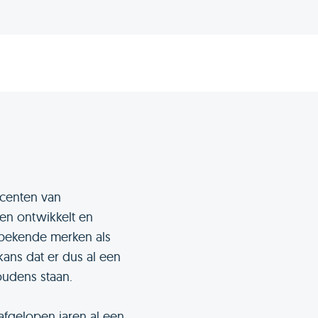
ucenten van
en ontwikkelt en
 bekende merken als
kans dat er dus al een
oudens staan.
afgelopen jaren al een