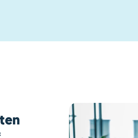
hten
t