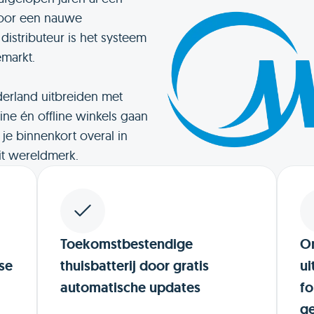
Door een nauwe
stributeur is het systeem
markt.
erland uitbreiden met
ine én offline winkels gaan
e binnenkort overal in
it wereldmerk.
Toekomstbestendige
On
se
thuisbatterij door gratis
ui
automatische updates
fo
g