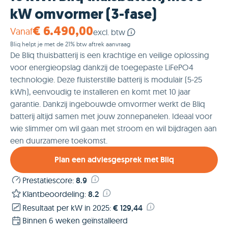
kW omvormer (3-fase)
Vanaf
€ 6.490,00
excl. btw
Bliq helpt je met de 21% btw aftrek aanvraag
De Bliq thuisbatterij is een krachtige en veilige oplossing
voor energieopslag dankzij de toegepaste LiFePO4
technologie. Deze fluisterstille batterij is modulair (5-25
kWh), eenvoudig te installeren en komt met 10 jaar
garantie. Dankzij ingebouwde omvormer werkt de Bliq
batterij altijd samen met jouw zonnepanelen. Ideaal voor
wie slimmer om wil gaan met stroom en wil bijdragen aan
een duurzamere toekomst.
Plan een adviesgesprek met Bliq
Prestatiescore
:
8.9
Klantbeoordeling
:
8.2
Resultaat per kW in 2025
:
€ 129,44
Binnen 6 weken geïnstalleerd