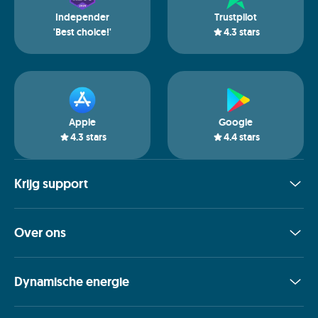
Independer
Trustpilot
'Best choice!'
4.3
stars
Apple
Google
4.3
stars
4.4
stars
Krijg support
Over ons
Dynamische energie