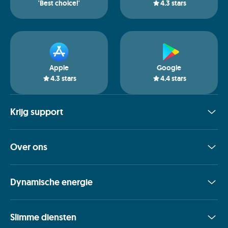
'Best choice!'
4.3
stars
Apple
Google
4.3
stars
4.4
stars
Krijg support
Over ons
Dynamische energie
Slimme diensten