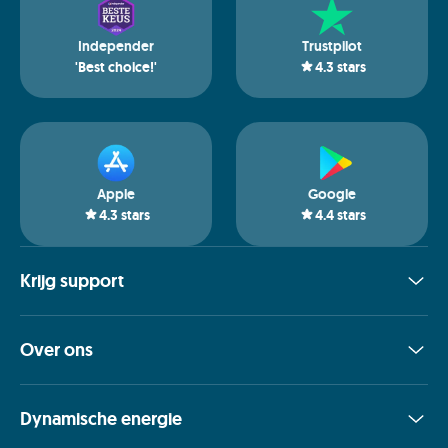
Independer
Trustpilot
'Best choice!'
4.3
stars
Apple
Google
4.3
stars
4.4
stars
Krijg support
Over ons
Dynamische energie