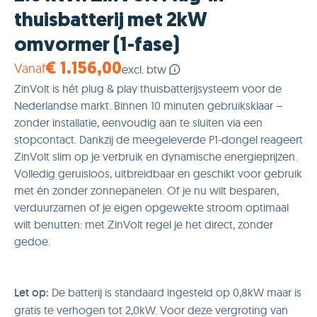
thuisbatterij met 2kW
omvormer (1-fase)
Vanaf
€ 1.156,00
excl. btw
ZinVolt is hét plug & play thuisbatterijsysteem voor de
Nederlandse markt. Binnen 10 minuten gebruiksklaar –
zonder installatie, eenvoudig aan te sluiten via een
stopcontact. Dankzij de meegeleverde P1-dongel reageert
ZinVolt slim op je verbruik en dynamische energieprijzen.
Volledig geruisloos, uitbreidbaar en geschikt voor gebruik
met én zonder zonnepanelen. Of je nu wilt besparen,
verduurzamen of je eigen opgewekte stroom optimaal
wilt benutten: met ZinVolt regel je het direct, zonder
gedoe.
Let op:
De batterij is standaard ingesteld op 0,8kW maar is
gratis te verhogen tot 2,0kW. Voor deze vergroting van