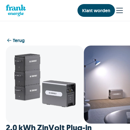
Klant worden
Terug
2.0 kWh ZinVolt Plug-in