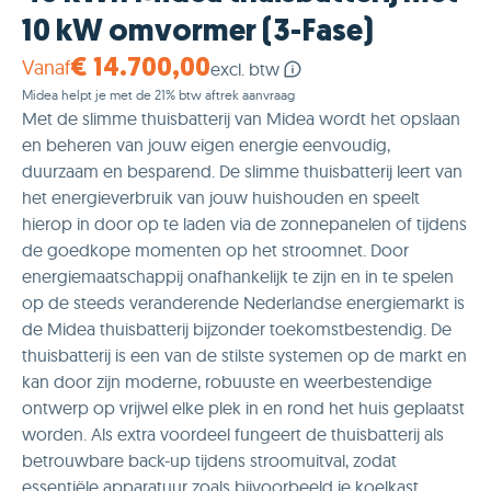
10 kW omvormer (3-Fase)
Vanaf
€ 14.700,00
excl. btw
Midea helpt je met de 21% btw aftrek aanvraag
Met de slimme thuisbatterij van Midea wordt het opslaan
en beheren van jouw eigen energie eenvoudig,
duurzaam en besparend. De slimme thuisbatterij leert van
het energieverbruik van jouw huishouden en speelt
hierop in door op te laden via de zonnepanelen of tijdens
de goedkope momenten op het stroomnet. Door
energiemaatschappij onafhankelijk te zijn en in te spelen
op de steeds veranderende Nederlandse energiemarkt is
de Midea thuisbatterij bijzonder toekomstbestendig. De
thuisbatterij is een van de stilste systemen op de markt en
kan door zijn moderne, robuuste en weerbestendige
ontwerp op vrijwel elke plek in en rond het huis geplaatst
worden. Als extra voordeel fungeert de thuisbatterij als
betrouwbare back-up tijdens stroomuitval, zodat
essentiële apparatuur zoals bijvoorbeeld je koelkast,