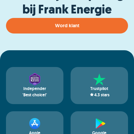
bij Frank Energie
Word klant
Independer
Trustpilot
'Best choice!'
4.3
stars
Apple
Google