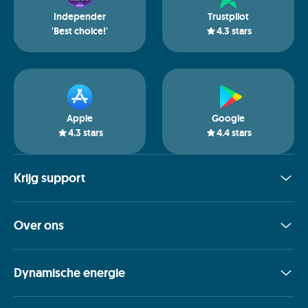
Independer
Trustpilot
'Best choice!'
4.3
stars
Apple
Google
4.3
stars
4.4
stars
Krijg support
Over ons
Dynamische energie